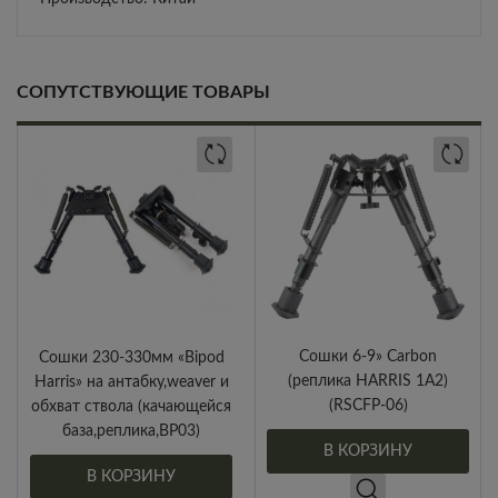
СОПУТСТВУЮЩИЕ ТОВАРЫ
Сошки 6-9» Carbon
Сошки 230-330мм «Bipod
(реплика HARRIS 1A2)
Harris» на антабку,weaver и
(RSCFP-06)
обхват ствола (качающейся
база,реплика,BP03)
В КОРЗИНУ
В КОРЗИНУ