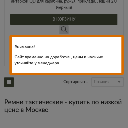
антабкой QD для карабина, ружья, приклада, Леший 2.0
(черный)
В КОРЗИНУ
КУПИТЬ В ОДИН КЛИК
Внимание!
1,490
₽
Цена:
Сайт временно на доработке , цены и наличие
уточняйте у менеджера
Сортировать
Ремни тактические - купить по низкой
цене в Москве