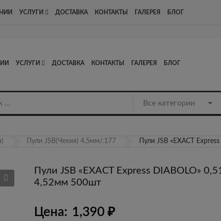
Адрес: Люберцы, Котельнический проезд д13, стр1, офис 8
НИИ
УСЛУГИ
ДОСТАВКА
КОНТАКТЫ
ГАЛЕРЕЯ
БЛОГ
НИИ
УСЛУГИ
ДОСТАВКА
КОНТАКТЫ
ГАЛЕРЕЯ
БЛОГ
)
Пули JSB(Чехия) 4,5мм/.177
Пули JSB «EXACT Express
Пули JSB «EXACT Express DIABOLO» 0,5
4,52мм 500шт
Цена:
1,390
₽