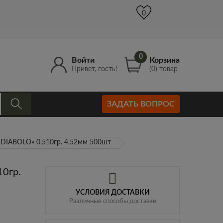
+7 (977) 965-52-00
info@Kruger-Gun.ru
0
0
0
Войти
Корзина
Привет, гость!
(0) товар
ЗАДАТЬ ВОПРОС
 DIABOLO» 0,510гр. 4,52мм 500шт
10гр.
УСЛОВИЯ ДОСТАВКИ
Различные способы доставки