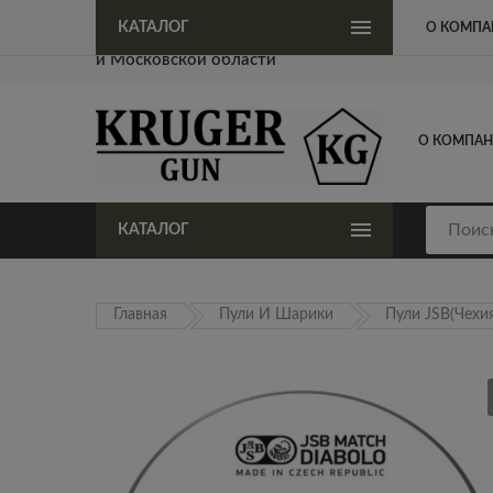
Официальный представитель KrugerGun в Москве
КАТАЛОГ
О КОМПА
и Московской области
О КОМПА
КАТАЛОГ
Главная
Пули И Шарики
Пули JSB(Чехия