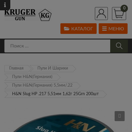
0
КАТАЛОГ
МЕНЮ
Главная
Пули И Шарики
Пули H&N(Германия)
Пули H&N(Германия) 5,5мм/.22
H&N Slug HP .217 5,51мм 1,62г 25Grn 200шт