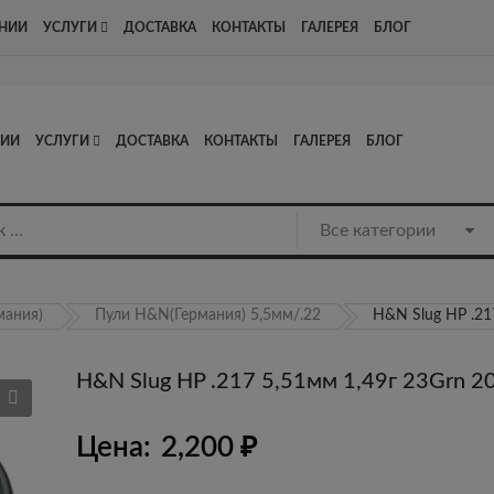
Адрес: Люберцы, Котельнический проезд д13, стр1, офис 8
НИИ
УСЛУГИ
ДОСТАВКА
КОНТАКТЫ
ГАЛЕРЕЯ
БЛОГ
НИИ
УСЛУГИ
ДОСТАВКА
КОНТАКТЫ
ГАЛЕРЕЯ
БЛОГ
мания)
Пули H&N(Германия) 5,5мм/.22
H&N Slug HP .21
H&N Slug HP .217 5,51мм 1,49г 23Grn 2
Цена:
2,200
₽