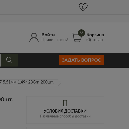
+7 (977) 965-52-00
info@Kruger-Gun.ru
0
0
0
Войти
Корзина
Привет, гость!
(0) товар
ЗАДАТЬ ВОПРОС
7 5,51мм 1,49г 23Grn 200шт.
00шт.
УСЛОВИЯ ДОСТАВКИ
Различные способы доставки