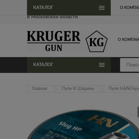
Официальный представитель KrugerGun в Москве
КАТАЛОГ
О КОМПА
и Московской области
О КОМПА
КАТАЛОГ
Главная
Пули И Шарики
Пули H&N(Гер