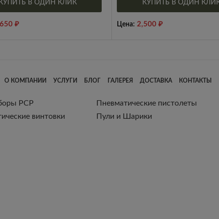
КУПИТЬ В ОДИН КЛИК
КУПИТЬ В ОДИН КЛИ
,650
₽
2,500
₽
Цена:
О КОМПАНИИ
УСЛУГИ
БЛОГ
ГАЛЕРЕЯ
ДОСТАВКА
КОНТАКТЫ
боры РСР
Пневматические пистолеты
ические винтовки
Пули и Шарики