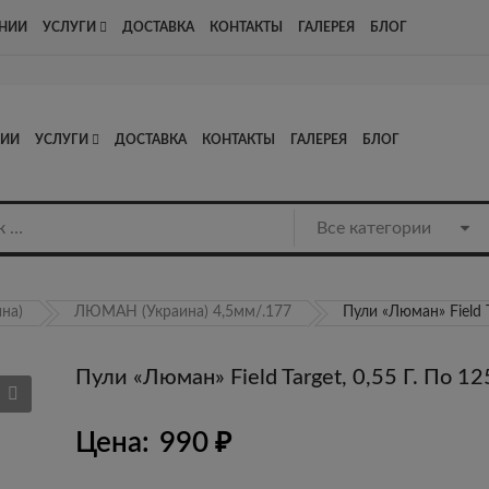
Адрес: Люберцы, Котельнический проезд д13, стр1, офис 8
НИИ
УСЛУГИ
ДОСТАВКА
КОНТАКТЫ
ГАЛЕРЕЯ
БЛОГ
НИИ
УСЛУГИ
ДОСТАВКА
КОНТАКТЫ
ГАЛЕРЕЯ
БЛОГ
на)
ЛЮМАН (Украина) 4,5мм/.177
Пули «Люман» Field T
Пули «Люман» Field Target, 0,55 Г. По 1
Цена:
990
₽