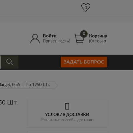
+7 (977) 965-52-00
info@Kruger-Gun.ru
0
0
0
Войти
Корзина
Привет, гость!
(0) товар
ЗАДАТЬ ВОПРОС
arget, 0,55 Г. По 1250 Шт.
250 Шт.
УСЛОВИЯ ДОСТАВКИ
Различные способы доставки