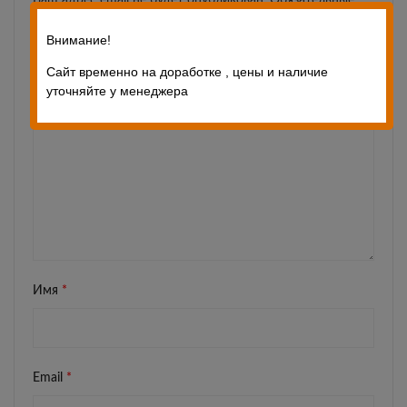
Ваш адрес email не будет опубликован.
Обязательные
поля помечены
*
Внимание!
Ваш отзыв
*
Сайт временно на доработке , цены и наличие
уточняйте у менеджера
Имя
*
Email
*