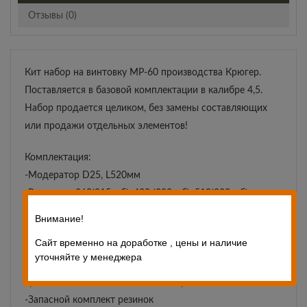
Отзывы (0)
Кит набор на винтовку МР-60 производства Крюгер.
Поставляется в базовой комплектации в калибре 4,5.
Набор продается целиком, без замены составляющих
или продажи отдельных элементов!
Комплектация:
-Модератор D25, L520мм
-Резервуар 360(215куб), 430 (280куб), 510(332куб) с
манометром на 300 bar . Любой размер на Ваш выбор.
Внимание!
-Восьмерка: под резервуар D40 и стандартный ствол
Сайт временно на доработке , цены и наличие
МР-60 D13
уточняйте у менеджера
-Втулка ствольная D13 L16мм для второй точки
крепления оптики по мимо восьмерки
-Запасной комплект резинок