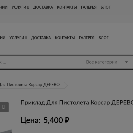
Адрес: Люберцы, Котельнический проезд д13, стр1, офис 8
НИИ
УСЛУГИ
ДОСТАВКА
КОНТАКТЫ
ГАЛЕРЕЯ
БЛОГ
НИИ
УСЛУГИ
ДОСТАВКА
КОНТАКТЫ
ГАЛЕРЕЯ
БЛОГ
Для Пистолета Корсар ДЕРЕВО
Приклад Для Пистолета Корсар ДЕРЕВ
Цена:
5,400
₽