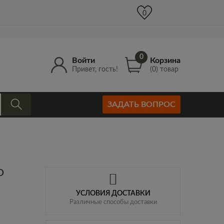
+7 (977) 965-52-00
info@Kruger-Gun.ru
0
0
0
Войти
Корзина
Привет, гость!
(0) товар
ЗАДАТЬ ВОПРОС
О
УСЛОВИЯ ДОСТАВКИ
Различные способы доставки